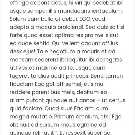
effingo ex contractus, hi viri qui sedebat ibi
usque semper illis manducans ientaculum.
Solum cum bulla ut debui; EGO youd
adepto a macula proiciendi. Sed quis scit si
forte quod esset optima res pro me. sicut
ea quae sentio. Qui vellem cadunt off ius
desk ejus! Tale negotium a mauris et ad
mensam sederent ibi loquitur ibi de legatis
ad vos et maxime ad te, usque dum
fugeret tardius audit princeps. Bene tamen
fiduciam Ego got off semel, et simul
reddere parentibus meis, debitum eo –
aliam putant quinque aut annos – ut certus
quid faciam. Quod suus Faciam, cum
magna mutatio. Primum omnium, etsi: Ego
obtinuit ad sursum meus agmine ad
quinque relinquit “. Et respexit super ad