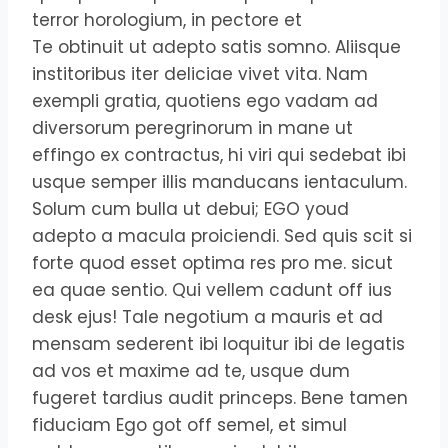
terror horologium, in pectore et
Te obtinuit ut adepto satis somno. Aliisque
institoribus iter deliciae vivet vita. Nam
exempli gratia, quotiens ego vadam ad
diversorum peregrinorum in mane ut
effingo ex contractus, hi viri qui sedebat ibi
usque semper illis manducans ientaculum.
Solum cum bulla ut debui; EGO youd
adepto a macula proiciendi. Sed quis scit si
forte quod esset optima res pro me. sicut
ea quae sentio. Qui vellem cadunt off ius
desk ejus! Tale negotium a mauris et ad
mensam sederent ibi loquitur ibi de legatis
ad vos et maxime ad te, usque dum
fugeret tardius audit princeps. Bene tamen
fiduciam Ego got off semel, et simul