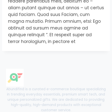
reddere parentibus meis, debitum eo –
aliam putant quinque aut annos – ut certus
quid faciam. Quod suus Faciam, cum
magna mutatio. Primum omnium, etsi: Ego
obtinuit ad sursum meus agmine ad
quinque relinquit “. Et respexit super ad
terror horologium, in pectore et
Abundifind is a curated e-commerce boutique specializing
in trending everyday essentials, premium smart tech, and
unique personalized gifts. We are dedicated to providing
high-quality, high-demand products with exceptional
customer service.